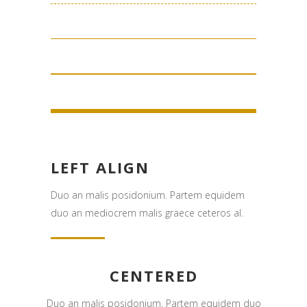
Email:
info@shadowsistersparanormal.com
SUBSCRIBE TO NEWSLETTER
LEFT ALIGN
Stay up to date with the latest news from the
Shadow Sisters Crew.
Duo an malis posidonium. Partem equidem
duo an mediocrem malis graece ceteros al.
CENTERED
Duo an malis posidonium. Partem equidem duo