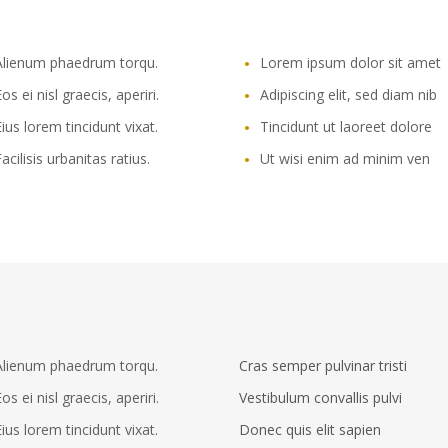
Alienum phaedrum torqu.
Lorem ipsum dolor sit amet
os ei nisl graecis, aperiri.
Adipiscing elit, sed diam nib
ius lorem tincidunt vixat.
Tincidunt ut laoreet dolore
acilisis urbanitas ratius.
Ut wisi enim ad minim ven
CRIBE TO NEWSLETTER
p to date with the latest news
he Shadow Sisters Crew.
Alienum phaedrum torqu.
Cras semper pulvinar tristi
os ei nisl graecis, aperiri.
Vestibulum convallis pulvi
ius lorem tincidunt vixat.
Donec quis elit sapien