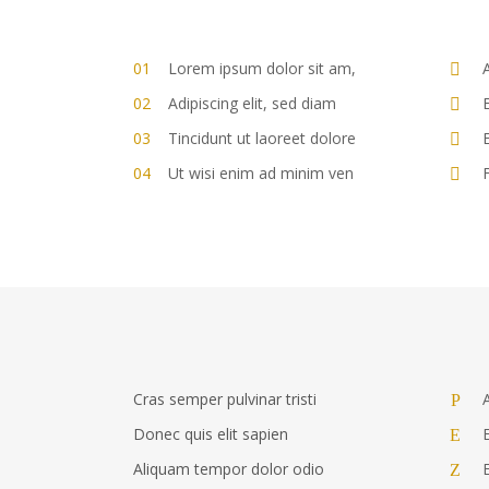
Lorem ipsum dolor sit am,
Adipiscing elit, sed diam
E
Tincidunt ut laoreet dolore
E
Ut wisi enim ad minim ven
F
CONTACT US
SUBS
Email:
Stay u
info@shadowsistersparanormal.com
from t
Cras semper pulvinar tristi
Donec quis elit sapien
E
Aliquam tempor dolor odio
E